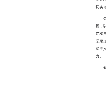
切实
摇，
岗双
坚定
式主
力。