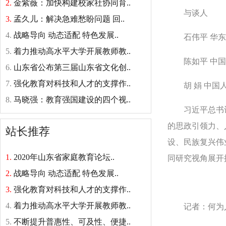
2.
金紫薇：加快构建校家社协同育..
与谈人
3.
孟久儿：解决急难愁盼问题 回..
4.
战略导向 动态适配 特色发展..
石伟平 华东
5.
着力推动高水平大学开展教师教..
陈如平 中国
6.
山东省公布第三届山东省文化创..
7.
强化教育对科技和人才的支撑作..
胡 娟 中国人
8.
马晓强：教育强国建设的四个视..
习近平总书记在
的思政引领力、
站长推荐
设、民族复兴伟
1.
2020年山东省家庭教育论坛..
同研究视角展开
2.
战略导向 动态适配 特色发展..
3.
强化教育对科技和人才的支撑作..
4.
着力推动高水平大学开展教师教..
记者：何为人
5.
不断提升普惠性、可及性、便捷..